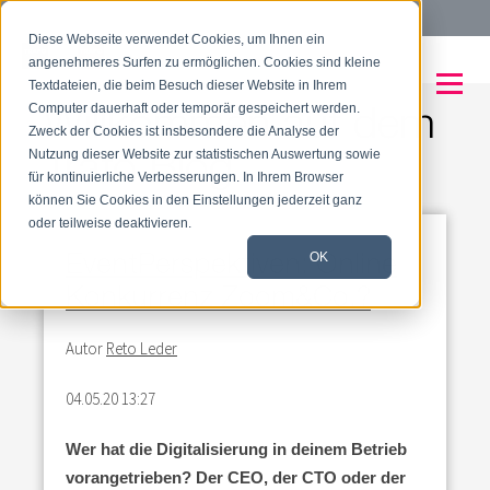
Tel:
+41 56 204 08 88
Diese Webseite verwendet Cookies, um Ihnen ein
angenehmeres Surfen zu ermöglichen. Cookies sind kleine
Textdateien, die beim Besuch dieser Website in Ihrem
Willkommen auf dem
Computer dauerhaft oder temporär gespeichert werden.
Zweck der Cookies ist insbesondere die Analyse der
Trafo Blog
Nutzung dieser Website zur statistischen Auswertung sowie
für kontinuierliche Verbesserungen. In Ihrem Browser
können Sie Cookies in den Einstellungen jederzeit ganz
oder teilweise deaktivieren.
EventPerspektiven: Online
OK
Konkurrenz Zoom&Co.?
Autor
Reto Leder
04.05.20 13:27
Wer hat die Digitalisierung in deinem Betrieb
vorangetrieben? Der CEO, der CTO oder der