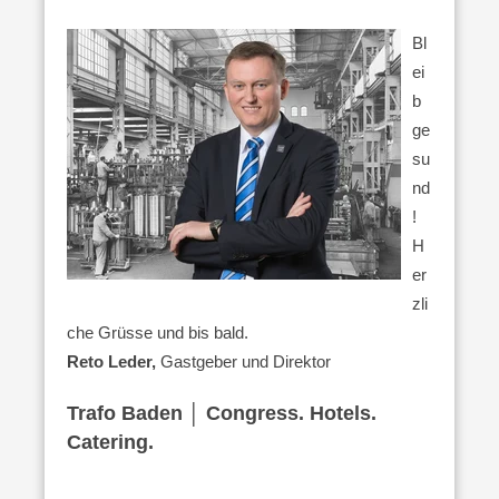
Bl
ei
b
ge
su
nd
!
H
er
zli
che Grüsse und bis bald.
Reto Leder,
Gastgeber und Direktor
Trafo Baden │ Congress. Hotels.
Catering.