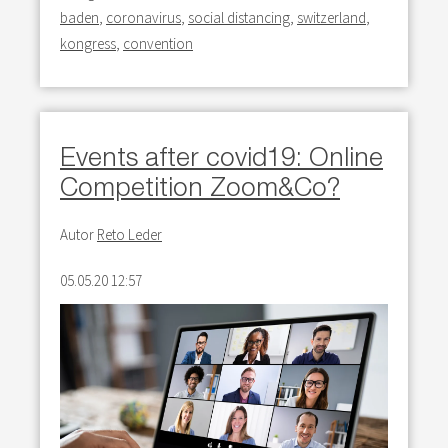
baden
,
coronavirus
,
social distancing
,
switzerland
,
kongress
,
convention
Events after covid19: Online
Competition Zoom&Co?
Autor
Reto Leder
05.05.20 12:57