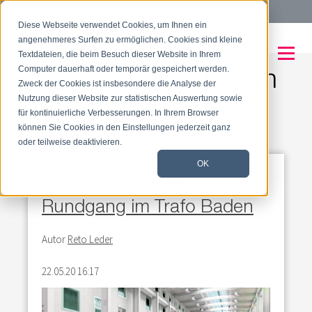
Tel:
+41 56 204 08 88
Diese Webseite verwendet Cookies, um Ihnen ein
angenehmeres Surfen zu ermöglichen. Cookies sind kleine
Textdateien, die beim Besuch dieser Website in Ihrem
Willkommen auf dem
Computer dauerhaft oder temporär gespeichert werden.
Zweck der Cookies ist insbesondere die Analyse der
Trafo Blog
Nutzung dieser Website zur statistischen Auswertung sowie
für kontinuierliche Verbesserungen. In Ihrem Browser
können Sie Cookies in den Einstellungen jederzeit ganz
oder teilweise deaktivieren.
OK
Virtueller Location-
Rundgang im Trafo Baden
Autor
Reto Leder
22.05.20 16:17