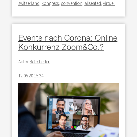
switzerland
,
kongress
,
convention
,
allseated
,
virtuell
Events nach Corona: Online
Konkurrenz Zoom&Co.?
Autor
Reto Leder
12.05.20 15:34