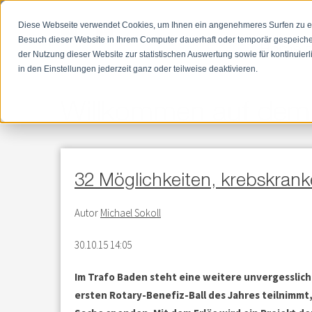
Tel:
+41 56 204 08 88
Diese Webseite verwendet Cookies, um Ihnen ein angenehmeres Surfen zu erm
Besuch dieser Website in Ihrem Computer dauerhaft oder temporär gespeiche
Home
B
der Nutzung dieser Website zur statistischen Auswertung sowie für kontinuie
in den Einstellungen jederzeit ganz oder teilweise deaktivieren.
Willkommen auf dem 
32 Möglichkeiten, krebskrank
Autor
Michael Sokoll
30.10.15 14:05
Im Trafo Baden steht eine weitere unvergesslic
ersten Rotary-Benefiz-Ball des Jahres teilnimmt,