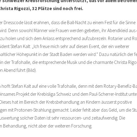
er Schweizer Krebsforschung unterstützt, das vor allem betroff
ista Rigozzi, 32 Plätze sind noch frei.
r Dresscode lässt erahnen, dass die Ball-Nacht zu einem Fest für die Sinne
ird. Denn sowohl Männer wie Frauen werden gebeten, ihr Abendkleid aus
zu holen und sich dem Anlass entsprechend aufzubrezeln. Rotarier und Ro
ident Stefan Kalt: „Ich freue mich sehr auf diesen Event, der ein weiterer
haftlicher Höhepunkt in der Stadt Baden werden wird.“ Dazu natürlich der fe
n der Trafohalle, die entsprechende Musik und die charmante Christa Rigoz
n Abend führt (Bild).
 hofft Stefan Kalt auf eine volle Trafohalle, denn mit dem Rotary-Benefiz-Bal
insames Projekt der Krebisliga Schweiz und dem Paul-Scherrer-Institut unte
Dieses hat im Bereich der Krebsbehandlung an Kindern äusserst positive
gen mit Protonen-Strahlung gemacht. Leider fehlt aber das Geld, um die St
swertung solcher Daten ist sehr ressourcen- und zeitaufwendig. Die
en Behandlung, nicht aber der weiteren Forschung.