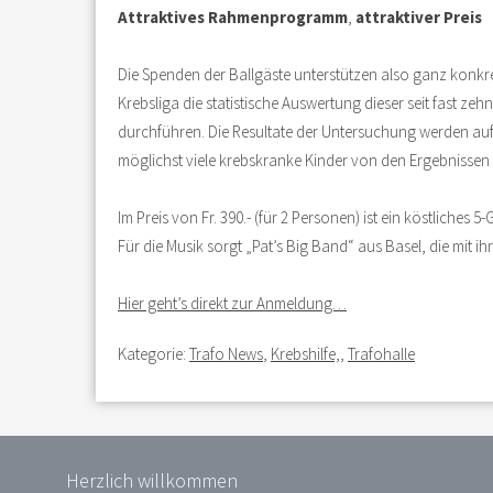
Attraktives Rahmenprogramm
,
attraktiver Preis
Die Spenden der Ballgäste unterstützen also ganz konkr
Krebsliga die statistische Auswertung dieser seit fast ze
durchführen. Die Resultate der Untersuchung werden auf
möglichst viele krebskranke Kinder von den Ergebnissen 
Im Preis von Fr. 390.- (für 2 Personen) ist ein köstliche
Für die Musik sorgt „Pat’s Big Band“ aus Basel, die mit 
Hier geht’s direkt zur Anmeldung…
Kategorie:
Trafo News
,
Krebshilfe,
,
Trafohalle
Herzlich willkommen