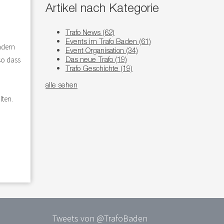
Artikel nach Kategorie
Trafo News
(62)
Events im Trafo Baden
(61)
indern
Event Organisation
(34)
Das neue Trafo
(19)
so dass
Trafo Geschichte
(19)
alle sehen
lten.
Tweets von @TrafoBaden