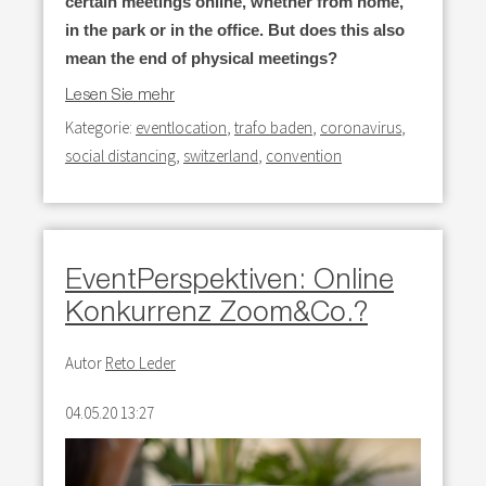
certain meetings online, whether from home,
in the park or in the office. But does this also
mean the end of physical meetings?
Lesen Sie mehr
Kategorie:
eventlocation
,
trafo baden
,
coronavirus
,
social distancing
,
switzerland
,
convention
EventPerspektiven: Online
Konkurrenz Zoom&Co.?
Autor
Reto Leder
04.05.20 13:27