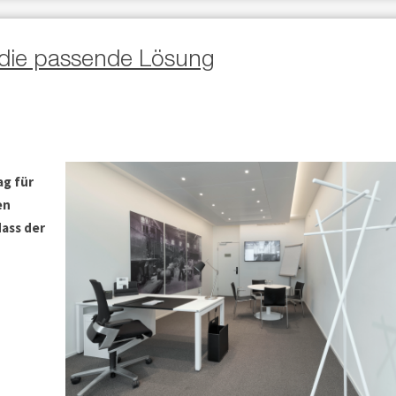
 die passende Lösung
ag für
en
ass der