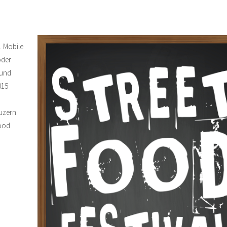
. Mobile
oder
 und
015
Luzern
Food