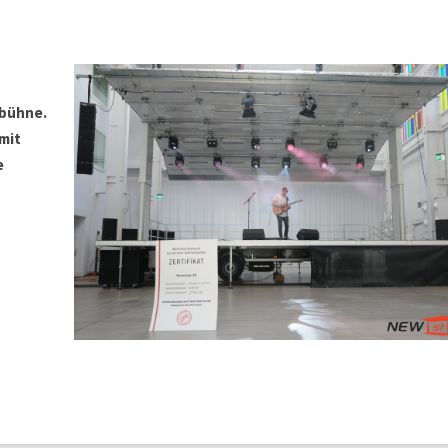
wbühne.
mit
e