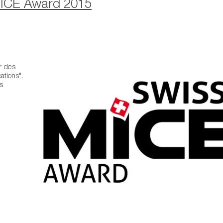
MICE Award 2015
r des
ations".
s